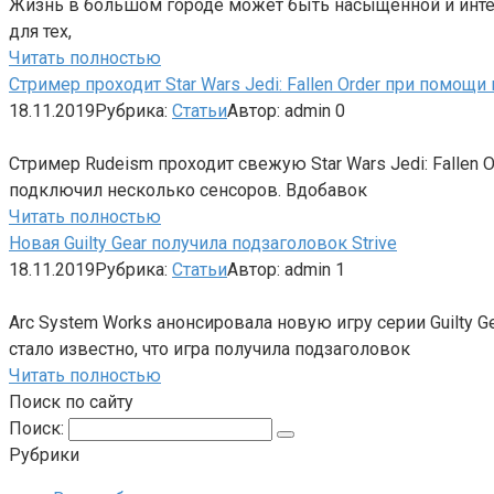
Жизнь в большом городе может быть насыщенной и интере
для тех,
Читать полностью
Стример проходит Star Wars Jedi: Fallen Order при помощ
18.11.2019
Рубрика:
Статьи
Автор:
admin
0
Стример Rudeism проходит свежую Star Wars Jedi: Fallen
подключил несколько сенсоров. Вдобавок
Читать полностью
Новая Guilty Gear получила подзаголовок Strive
18.11.2019
Рубрика:
Статьи
Автор:
admin
1
Arc System Works анонсировала новую игру серии Guilty 
стало известно, что игра получила подзаголовок
Читать полностью
Поиск по сайту
Поиск:
Рубрики