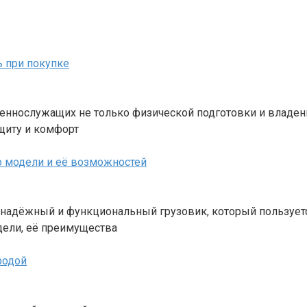
ь при покупке
еннослужащих не только физической подготовки и владен
ащиту и комфорт
р модели и её возможностей
 надёжный и функциональный грузовик, который пользуетс
дели, её преимущества
родой