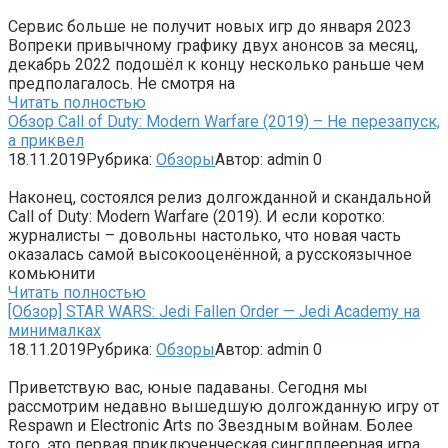
Сервис больше не получит новых игр до января 2023
Вопреки привычному графику двух анонсов за месяц,
декабрь 2022 подошёл к концу несколько раньше чем
предполагалось. Не смотря на
Читать полностью
Обзор Call of Duty: Modern Warfare (2019) – Не перезапуск,
а приквел
18.11.2019
Рубрика:
Обзоры
Автор:
admin
0
Наконец, состоялся релиз долгожданной и скандальной
Call of Duty: Modern Warfare (2019). И если коротко:
журналисты – довольны настолько, что новая часть
оказалась самой высокооценённой, а русскоязычное
комьюнити
Читать полностью
[Обзор] STAR WARS: Jedi Fallen Order — Jedi Academy на
минималках
18.11.2019
Рубрика:
Обзоры
Автор:
admin
0
Приветствую вас, юные падаваны. Сегодня мы
рассмотрим недавно вышедшую долгожданную игру от
Respawn и Electronic Arts по Звездным войнам. Более
того, это первая приключенческая синглплеерная игра