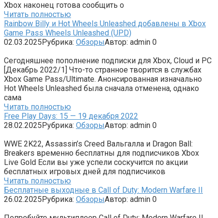
Xbox наконец готова сообщить о
Читать полностью
Rainbow Billy и Hot Wheels Unleashed добавлены в Xbox
Game Pass Wheels Unleashed (UPD)
02.03.2025
Рубрика:
Обзоры
Автор:
admin
0
Сегодняшнее пополнение подписки для Xbox, Cloud и РС
[Декабрь 2022/1] Что-то странное творится в службах
Xbox Game Pass/Ultimate. Анонсированная изначально
Hot Wheels Unleashed была сначала отменена, однако
сама
Читать полностью
Free Play Days: 15 — 19 декабря 2022
28.02.2025
Рубрика:
Обзоры
Автор:
admin
0
WWE 2K22, Assassin’s Creed Вальгалла и Dragon Ball:
Breakers временно бесплатны для подписчиков Xbox
Live Gold Если вы уже успели соскучится по акции
бесплатных игровых дней для подписчиков
Читать полностью
Бесплатные выходные в Call of Duty: Modern Warfare II
26.02.2025
Рубрика:
Обзоры
Автор:
admin
0
Попробуйте мультиплеер Call of Duty: Modern Warfare II