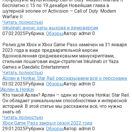
бесплатно с 15 по 19 декабря Новейшая глава в
шутерной эпопее от Activision — Call of Duty: Modern
Warfare II
Читать полностью
Inkulinati: анонс даты выхода и демоверсия
07.02.2025
Рубрика:
Обзоры
Автор:
admin
0
Релиз для Xbox и Xbox Game Pass намечен на 31 января
2023 года в виде предварительной версии
Вдохновленная средневековыми манускриптами,
стильная пошаговая инди-стратегия Inkulinati от Yaza
Games и Daedalic Entertainment
Читать полностью
Арлан в Honkai: Star Rail: рассказываем всё о персонаже
03.02.2025
Рубрика:
Обзоры
Автор:
admin
0
Кто такой Арлан? Арлан — один из героев Honkai: Star Rail.
Он обладает уникальными способностями и интересной
историей. В этой статье мы расскажем всё, что нужно
знать об
Читать полностью
Xbox Game Pass закрыл сезон 2022 года
29.01.2025
Рубрика:
Обзоры
Автор:
admin
0