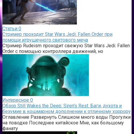
Статьи
0
Стример проходит Star Wars Jedi: Fallen Order при
помощи игрушечного светового меча
Стример Rudeism проходит свежую Star Wars Jedi: Fallen
Order с помощью контроллера движений, но
Интересное
0
Обзор Still Wakes the Deep: Siren’s Rest. Баги, духота и
безумие в кошмарном дополнении к отличному хоррору
Оглавление Развернуть Слишком много воды Прогулки
на поводке Последнее китайское Мне, как большому
фанату