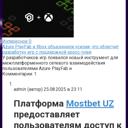
Интересное
0
Azure PlayFab и Xbox объединили усилия, что облегчит
разработку игр с поддержкой кросс-плея
У разработчиков игр появился новый инструмент для
межплатформенного сетевого взаимодействия
пользователями Azure PlayFab и
Комментарии: 1
admin
(автор)
25.08.2025 в 23:11
Платформа
Mostbet UZ
предоставляет
пользователям доступ к