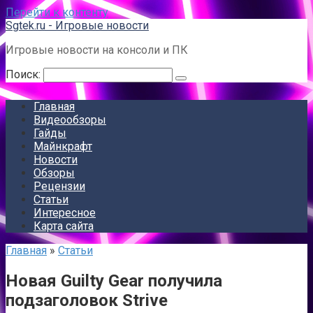
Перейти к контенту
Sgtek.ru - Игровые новости
Игровые новости на консоли и ПК
Поиск:
Главная
Видеообзоры
Гайды
Майнкрафт
Новости
Обзоры
Рецензии
Статьи
Интересное
Карта сайта
Главная
»
Статьи
Новая Guilty Gear получила
подзаголовок Strive