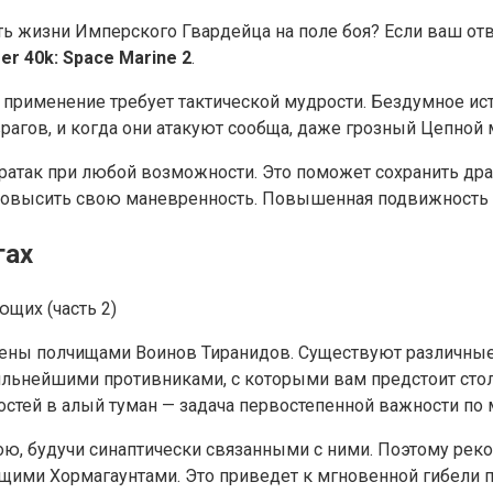
 жизни Имперского Гвардейца на поле боя? Если ваш отве
r 40k: Space Marine 2
.
 применение требует тактической мудрости. Бездумное и
рагов, и когда они атакуют сообща, даже грозный Цепной 
тратак при любой возможности. Это поможет сохранить др
 повысить свою маневренность. Повышенная подвижность 
гах
ены полчищами Воинов Тиранидов. Существуют различные
льнейшими противниками, с которыми вам предстоит столк
ностей в алый туман — задача первостепенной важности по
ю, будучи синаптически связанными с ними. Поэтому рек
ащими Хормагаунтами. Это приведет к мгновенной гибели 