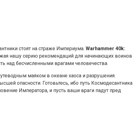
антники стоят на страже Империума.
Warhammer 40k:
олжая нашу серию рекомендаций для начинающих воинов
ать над бесчисленными врагами человечества.
утеводным маяком в океане хаоса и разрушения.
ысшей опасности. Готовьтесь, ибо путь Космодесантника
словение Императора, и пусть ваши враги падут пред