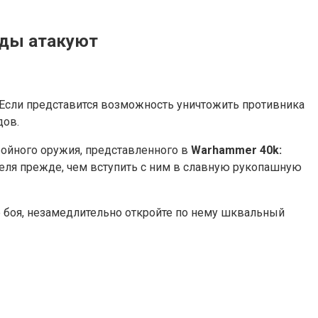
ниды атакуют
Если представится возможность уничтожить противника
дов.
бойного оружия, представленного в
Warhammer 40k:
теля прежде, чем вступить с ним в славную рукопашную
ле боя, незамедлительно откройте по нему шквальный