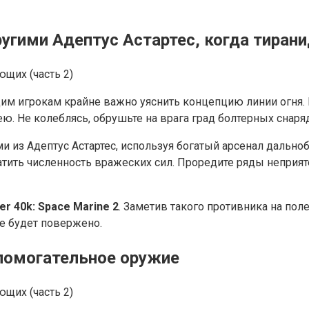
другими Адептус Астартес, когда тира
м игрокам крайне важно уяснить концепцию линии огня. 
ею. Не колеблясь, обрушьте на врага град болтерных снаря
 из Адептус Астартес, используя богатый арсенал дально
атить численность вражеских сил. Проредите ряды неприя
r 40k: Space Marine 2
. Заметив такого противника на по
не будет повержено.
спомогательное оружие