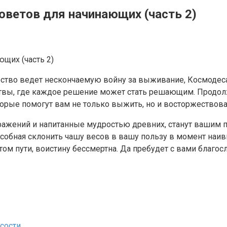
советов для начинающих (часть 2)
чество ведет нескончаемую войну за выживание, Космодес
битвы, где каждое решение может стать решающим. Прод
торые помогут вам не только выжить, но и восторжествов
ражений и напитанные мудростью древних, станут вашим п
особная склонить чашу весов в вашу пользу в момент наив
этом пути, воистину бессмертна. Да пребудет с вами благо
усости