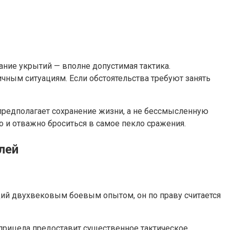
ание укрытий — вполне допустимая тактика.
ичным ситуациям. Если обстоятельства требуют занять
предполагает сохранение жизни, а не бессмысленную
но и отважно броситься в самое пекло сражения.
лей
щий двухвековым боевым опытом, он по праву считается
 прицела предоставит существенное тактическое