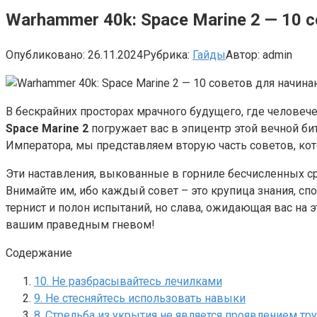
Warhammer 40k: Space Marine 2 — 10 
Опубликовано:
26.11.2024
Рубрика:
Гайды
Автор:
admin
В бескрайних просторах мрачного будущего, где челове
Space Marine 2
погружает вас в эпицентр этой вечной 
Императора, мы представляем вторую часть советов, ко
Эти наставления, выкованные в горниле бесчисленных с
Внимайте им, ибо каждый совет – это крупица знания, сп
тернист и полон испытаний, но слава, ожидающая вас на 
вашим праведным гневом!
Содержание
10. Не разбрасывайтесь лечилками
9. Не стесняйтесь использовать навыки
8. Стрельба из укрытия не является проявлением тр