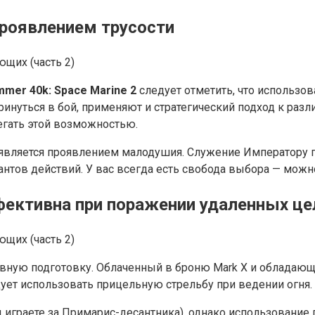
проявлением трусости
mer 40k: Space Marine 2
следует отметить, что использов
ринуться в бой, применяют и стратегический подход к разл
егать этой возможностью.
является проявлением малодушия. Служение Императору 
риантов действий. У вас всегда есть свобода выбора — мож
фективна при поражении удаленных це
сивную подготовку. Облаченный в броню Mark X и обладаю
дует использовать прицельную стрельбу при ведении огня.
ы играете за Примарис-десантника), однако использование