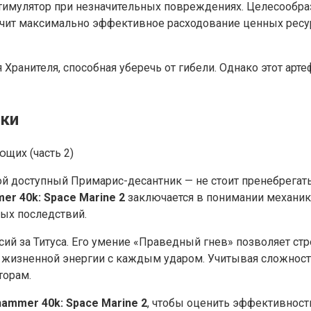
тимулятор при незначительных повреждениях. Целесообра
ечит максимально эффективное расходование ценных ресур
анителя, способная уберечь от гибели. Однако этот арте
ыки
ной доступный Примарис-десантник — не стоит пренебрега
r 40k: Space Marine 2
заключается в понимании механик
ных последствий.
й за Титуса. Его умение «Праведный гнев» позволяет стр
 жизненной энергии с каждым ударом. Учитывая сложност
торам.
ammer 40k: Space Marine 2
, чтобы оценить эффективност