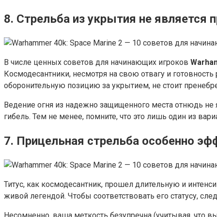
8. Стрельба из укрытия не является 
В числе ценных советов для начинающих игроков
Warham
Космодесантники, несмотря на свою отвагу и готовность 
оборонительную позицию за укрытием, не стоит пренебр
Ведение огня из надежно защищенного места отнюдь не 
гибель. Тем не менее, помните, что это лишь один из ва
7. Прицельная стрельба особенно эф
Титус, как космодесантник, прошел длительную и интен
живой легендой. Чтобы соответствовать его статусу, сле
Несомненно, ваша меткость безупречна (учитывая, что в