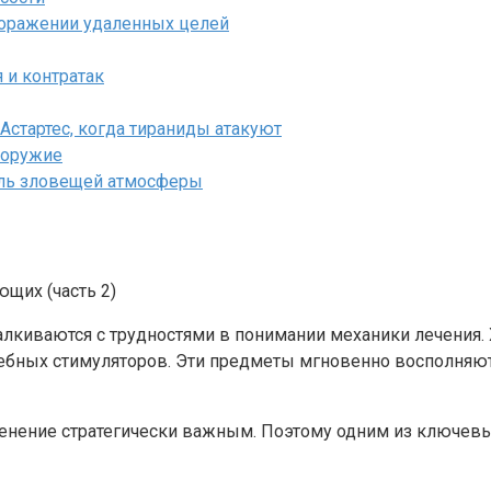
поражении удаленных целей
 и контратак
 Астартес, когда тираниды атакуют
 оружие
аль зловещей атмосферы
алкиваются с трудностями в понимании механики лечения.
ебных стимуляторов. Эти предметы мгновенно восполняют
менение стратегически важным. Поэтому одним из ключев