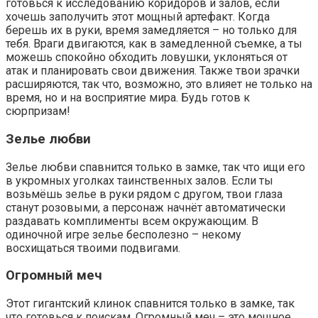
готовься к исследованию коридоров и залов, если
хочешь заполучить этот мощный артефакт. Когда
берешь их в руки, время замедляется – но только для
тебя. Враги двигаются, как в замедленной съемке, а ты
можешь спокойно обходить ловушки, уклоняться от
атак и планировать свои движения. Также твои зрачки
расширяются, так что, возможно, это влияет не только на
время, но и на восприятие мира. Будь готов к
сюрпризам!
Зелье любви
Зелье любви спавнится только в замке, так что ищи его
в укромных уголках таинственных залов. Если ты
возьмёшь зелье в руки рядом с другом, твои глаза
станут розовыми, а персонаж начнёт автоматически
раздавать комплименты всем окружающим. В
одиночной игре зелье бесполезно – некому
восхищаться твоими подвигами.
Огромный меч
Этот гигантский клинок спавнится только в замке, так
что готовься к поискам. Огромный меч – это мощное