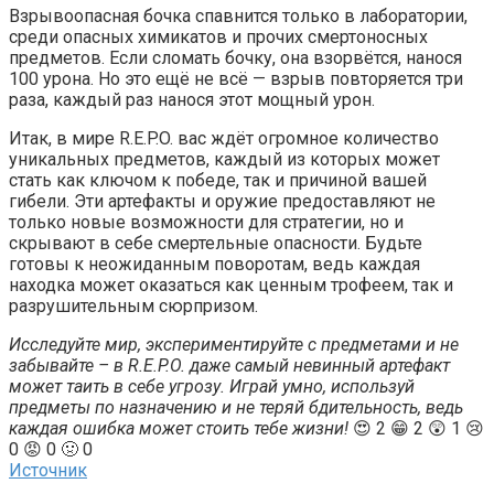
Взрывоопасная бочка спавнится только в лаборатории,
среди опасных химикатов и прочих смертоносных
предметов. Если сломать бочку, она взорвётся, нанося
100 урона. Но это ещё не всё — взрыв повторяется три
раза, каждый раз нанося этот мощный урон.
Итак, в мире R.E.P.O. вас ждёт огромное количество
уникальных предметов, каждый из которых может
стать как ключом к победе, так и причиной вашей
гибели. Эти артефакты и оружие предоставляют не
только новые возможности для стратегии, но и
скрывают в себе смертельные опасности. Будьте
готовы к неожиданным поворотам, ведь каждая
находка может оказаться как ценным трофеем, так и
разрушительным сюрпризом.
Исследуйте мир, экспериментируйте с предметами и не
забывайте – в R.E.P.O. даже самый невинный артефакт
может таить в себе угрозу. Играй умно, используй
предметы по назначению и не теряй бдительность, ведь
каждая ошибка может стоить тебе жизни!
😍 2 😁 2 😲 1 😢
0 😡 0 🤢 0
Источник