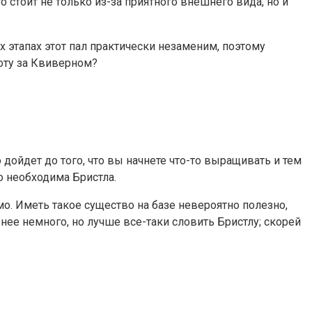
стоит не только из-за приятного внешнего вида, но и
 этапах этот пал практически незаменим, поэтому
хоту за Квиверном?
 дойдет до того, что вы начнете что-то выращивать и тем
о необходима Бристла.
мо. Иметь такое существо на базе невероятно полезно,
нее немного, но лучше все-таки словить Бристлу; скорей