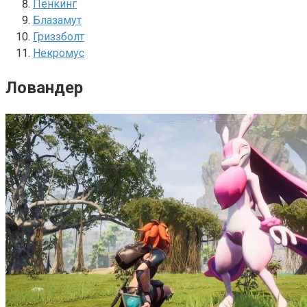
Пенкинг
Блазамут
Гриззболт
Некромус
Ловандер