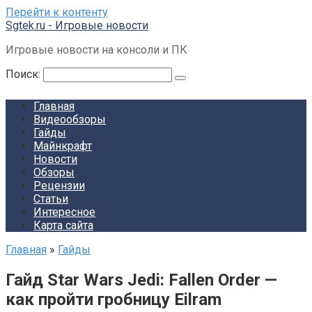
Перейти к контенту
Sgtek.ru - Игровые новости
Игровые новости на консоли и ПК
Поиск:
Главная
Видеообзоры
Гайды
Майнкрафт
Новости
Обзоры
Рецензии
Статьи
Интересное
Карта сайта
Главная
»
Гайды
Гайд Star Wars Jedi: Fallen Order —
как пройти гробницу Eilram