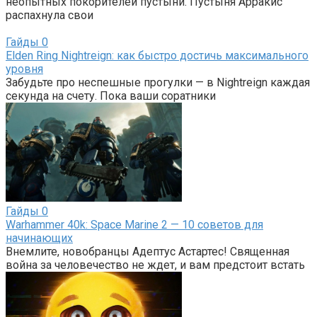
неопытных покорителей пустыни. Пустыня Арракис
распахнула свои
Гайды
0
Elden Ring Nightreign: как быстро достичь максимального
уровня
Забудьте про неспешные прогулки — в Nightreign каждая
секунда на счету. Пока ваши соратники
Гайды
0
Warhammer 40k: Space Marine 2 — 10 советов для
начинающих
Внемлите, новобранцы Адептус Астартес! Священная
война за человечество не ждет, и вам предстоит встать