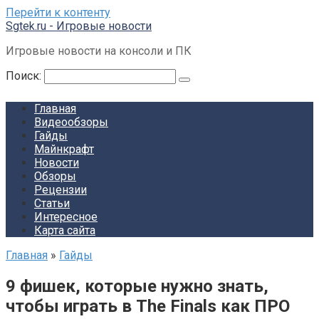
Перейти к контенту
Sgtek.ru - Игровые новости
Игровые новости на консоли и ПК
Поиск:
Главная
Видеообзоры
Гайды
Майнкрафт
Новости
Обзоры
Рецензии
Статьи
Интересное
Карта сайта
Главная
»
Гайды
9 фишек, которые нужно знать,
чтобы играть в The Finals как ПРО