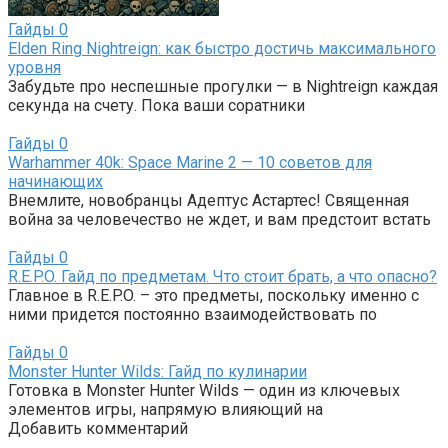
Гайды
0
Elden Ring Nightreign: как быстро достичь максимального
уровня
Забудьте про неспешные прогулки — в Nightreign каждая
секунда на счету. Пока ваши соратники
Гайды
0
Warhammer 40k: Space Marine 2 — 10 советов для
начинающих
Внемлите, новобранцы Адептус Астартес! Священная
война за человечество не ждет, и вам предстоит встать
Гайды
0
R.E.P.O. Гайд по предметам. Что стоит брать, а что опасно?
Главное в R.E.P.O. – это предметы, поскольку именно с
ними придется постоянно взаимодействовать по
Гайды
0
Monster Hunter Wilds: Гайд по кулинарии
Готовка в Monster Hunter Wilds — один из ключевых
элементов игры, напрямую влияющий на
Добавить комментарий