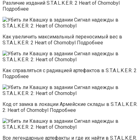
Различие изданий S.T.A.L.K.E.R. 2 Heart of Chornobyl
Подробнее
Как увеличить максимальный переносимый вес в
S.T.A.L.K.E.R. 2 Heart of Chornobyl Подробнее
Как справляться с радиацией артефактов в S.T.A.L.K.E.R. 2
Подробнее
Код от замка в локации Армейские склады в S.T.A.L.K.E.R.
2: Heart of Chornobyl Подробнее
Все легендарные артефакты и где их найти в S.T.A.L.K.E.R.