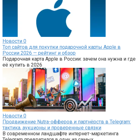
Новости
0
Топ сайтов для покупки подарочной карты Apple в
России 2026 — рейтинг и обзор
Подарочная карта Apple в России: зачем она нужна и где
её купить в 2026
Новости
0
Продвижение Nutra-офферов и партнёрств в Telegram:
тактика, аукционы и проверенные связки
В современном ландшафте интернет-маркетинга
Telegram превратился в одну из самых