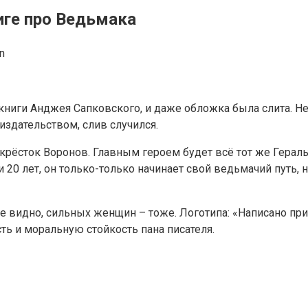
иге про Ведьмака
n
книги Анджея Сапковского, и даже обложка была слита. Н
издательством, слив случился.
екрёсток Воронов. Главным героем будет всё тот же Геральт
ли 20 лет, он только-только начинает свой ведьмачий путь,
е видно, сильных женщин – тоже. Логотипа: «Написано при
ость и моральную стойкость пана писателя.