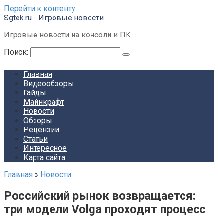
Перейти к контенту
Sgtek.ru - Игровые новости
Игровые новости на консоли и ПК
Поиск:
Главная
Видеообзоры
Гайды
Майнкрафт
Новости
Обзоры
Рецензии
Статьи
Интересное
Карта сайта
Главная
»
Новости
Российский рынок возвращается:
три модели Volga проходят процесс