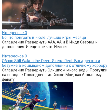
Интересное
0
Во что поиграть в июле: лучшие игры месяца
Оглавление Развернуть AAA, AA и B Инди Сезоны и
дополнения: И еще кое-что: Нельзя
Интересное
0
Обзор Still Wakes the Deep: Siren’s Rest. Баги, духота и
безумие в кошмарном дополнении к отличному хоррору
Оглавление Развернуть Слишком много воды Прогулки
на поводке Последнее китайское Мне, как большому
фанату