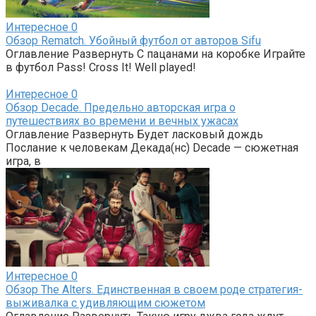
Интересное
0
Обзор Rematch. Убойный футбол от авторов Sifu
Оглавление Развернуть С пацанами на коробке Играйте
в футбол Pass! Cross It! Well played!
Интересное
0
Обзор Decade. Предельно авторская игра о
путешествиях во времени и вечных ужасах
Оглавление Развернуть Будет ласковый дождь
Послание к человекам Декада(нс) Decade — сюжетная
игра, в
Интересное
0
Обзор The Alters. Единственная в своем роде стратегия-
выживалка с удивляющим сюжетом