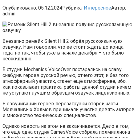
Опубликовано:
05.12.2024
Рубрика:
Интересное
Автор:
admin
Внезапно ремейк Silent Hill 2 обрёл русскоязычную
озвучку. Нам говорили, что её стоит ждать до конца
года, но так, чтобы уже в начале декабря – это было
неожиданно.
В студии Mechanics VoiceOver постарались на славу,
снабдив героев русской речью, отчего этот, и без того
атмосферный ужастик, станет ещё атмосфернее, ибо,
как показывает практика, работы данной студии ничем
не уступают лучшим образцам озвучек лицензионных.
В озвучивании героев перезагрузки второй части
Молчаливых Холмов принимали участие девять актёров
и множество технических специалистов.
Однако новость на этом не заканчивается. Дело в том,
что ещё одна студия GamesVoice собрала полмиллиона
рублей на озвучку, которая – большой сюрприз – ещё