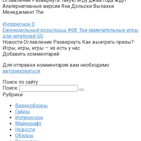
Оглавление Развернуть Такую игру джва года ждут
Альтернативные версии Яна Дольски Вылазки
Менеджмент The
Интересное
0
Еженедельный розыгрыш #68. Три замечательные игры
для читателей GG
Новости Оглавление Развернуть Как выиграть призы?
Игры, игры, игры — их есть у нас.
Добавить комментарий
Для отправки комментария вам необходимо
авторизоваться
.
Поиск по сайту
Поиск:
Рубрики
Видеообзоры
Гайды
Интересное
Майнкрафт
Новости
Обзоры