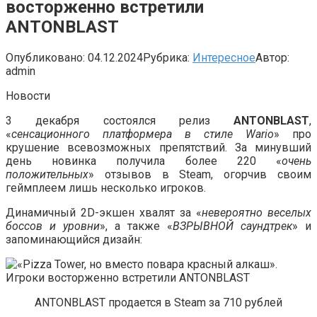
восторженно встретили
ANTONBLAST
Опубликовано:
04.12.2024
Рубрика:
Интересное
Автор:
admin
Новости
3 декабря состоялся релиз
ANTONBLAST
,
«
сенсационного платформера в стиле Wario
» про
крушение всевозможных препятствий. За минувший
день новинка получила более 220 «
очень
положительных
» отзывов в Steam, огорчив своим
геймплеем лишь несколько игроков.
Динамичный 2D-экшен хвалят за «
невероятно веселых
боссов и уровни
», а также «
ВЗРЫВНОЙ саундтрек
» и
запоминающийся дизайн:
ANTONBLAST продается в Steam за 710 рублей