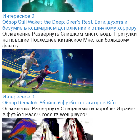
Интересное
0
Обзор Still Wakes the Deep: Siren’s Rest. Баги, духота и
безумие в кошмарном дополнении к отличному хоррору
Оглавление Развернуть Слишком много воды Прогулки
на поводке Последнее китайское Мне, как большому
фанату
Интересное
0
Обзор Rematch. Убойный футбол от авторов Sifu
Оглавление Развернуть С пацанами на коробке Играйте
в футбол Pass! Cross It! Well played!