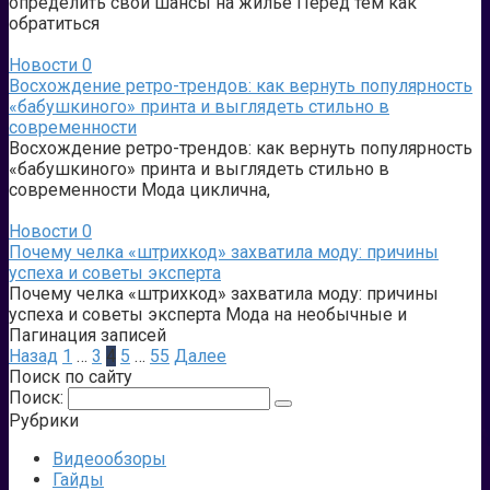
определить свои шансы на жилье Перед тем как
обратиться
Новости
0
Восхождение ретро-трендов: как вернуть популярность
«бабушкиного» принта и выглядеть стильно в
современности
Восхождение ретро-трендов: как вернуть популярность
«бабушкиного» принта и выглядеть стильно в
современности Мода циклична,
Новости
0
Почему челка «штрихкод» захватила моду: причины
успеха и советы эксперта
Почему челка «штрихкод» захватила моду: причины
успеха и советы эксперта Мода на необычные и
Пагинация записей
Назад
1
…
3
4
5
…
55
Далее
Поиск по сайту
Поиск:
Рубрики
Видеообзоры
Гайды