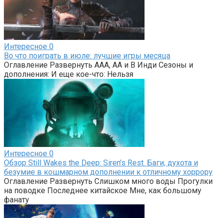
Интересное
0
Во что поиграть в июле: лучшие игры месяца
Оглавление Развернуть AAA, AA и B Инди Сезоны и
дополнения: И еще кое-что: Нельзя
Интересное
0
Обзор Still Wakes the Deep: Siren’s Rest. Баги, духота и
безумие в кошмарном дополнении к отличному хоррору
Оглавление Развернуть Слишком много воды Прогулки
на поводке Последнее китайское Мне, как большому
фанату