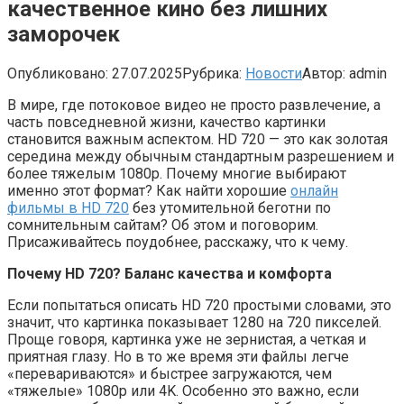
качественное кино без лишних
заморочек
Опубликовано:
27.07.2025
Рубрика:
Новости
Автор:
admin
В мире, где потоковое видео не просто развлечение, а
часть повседневной жизни, качество картинки
становится важным аспектом. HD 720 — это как золотая
середина между обычным стандартным разрешением и
более тяжелым 1080p. Почему многие выбирают
именно этот формат? Как найти хорошие
онлайн
фильмы в HD 720
без утомительной беготни по
сомнительным сайтам? Об этом и поговорим.
Присаживайтесь поудобнее, расскажу, что к чему.
Почему HD 720? Баланс качества и комфорта
Если попытаться описать HD 720 простыми словами, это
значит, что картинка показывает 1280 на 720 пикселей.
Проще говоря, картинка уже не зернистая, а четкая и
приятная глазу. Но в то же время эти файлы легче
«перевариваются» и быстрее загружаются, чем
«тяжелые» 1080p или 4K. Особенно это важно, если