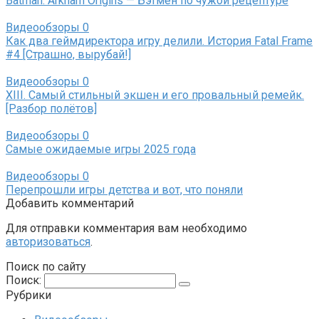
Batman: Arkham Origins — Бэтмен по чужой рецептуре
Видеообзоры
0
Как два геймдиректора игру делили. История Fatal Frame
#4 [Страшно, вырубай!]
Видеообзоры
0
XIII. Самый стильный экшен и его провальный ремейк.
[Разбор полётов]
Видеообзоры
0
Самые ожидаемые игры 2025 года
Видеообзоры
0
Перепрошли игры детства и вот, что поняли
Добавить комментарий
Для отправки комментария вам необходимо
авторизоваться
.
Поиск по сайту
Поиск:
Рубрики