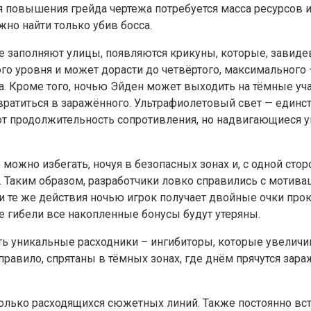
 повышения грейда чертежа потребуется масса ресурсов и
но найти только убив босса.
ные заполняют улицы, появляются крикуны, которые, завиде
о уровня и может дорасти до четвёртого, максимального –
ра. Кроме того, ночью Эйден может выходить на тёмные у
евратиться в заражённого. Ультрафиолетовый свет — единс
т продолжительность сопротивления, но надвигающиеся уг
но избегать, ночуя в безопасных зонах и, с одной сторон
в. Таким образом, разработчики ловко справились с мотив
 и те же действия ночью игрок получает двойные очки про
ае гибели все накопленные бонусы будут утеряны.
ть уникальные расходники – ингибиторы, которые увеличи
равило, спрятаны в тёмных зонах, где днём прячутся зар
сколько расходящихся сюжетных линий. Также постоянно вст