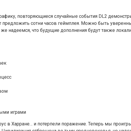
рафику, повторяющиеся случайные события DL2 демонстри
т предложить сотни часов геймплея. Можно быть уверенны
же надеемся, что будущие дополнения будут также локали
век
оцесс
вом
ными играми
рус в Харране… и потерпели поражение. Теперь мы проигр
. Цивилизация отброшена во тьму средневековья, но наде