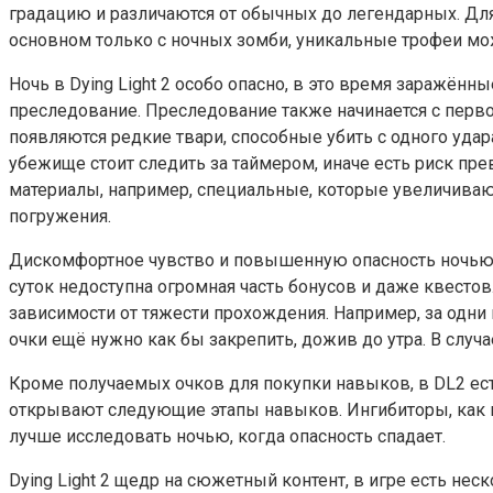
градацию и различаются от обычных до легендарных. Для
основном только с ночных зомби, уникальные трофеи мож
Ночь в Dying Light 2 особо опасно, в это время заражён
преследование. Преследование также начинается с первог
появляются редкие твари, способные убить с одного уда
убежище стоит следить за таймером, иначе есть риск пр
материалы, например, специальные, которые увеличиваю
погружения.
Дискомфортное чувство и повышенную опасность ночью мож
суток недоступна огромная часть бонусов и даже квесто
зависимости от тяжести прохождения. Например, за одни
очки ещё нужно как бы закрепить, дожив до утра. В случ
Кроме получаемых очков для покупки навыков, в DL2 ес
открывают следующие этапы навыков. Ингибиторы, как п
лучше исследовать ночью, когда опасность спадает.
Dying Light 2 щедр на сюжетный контент, в игре есть не