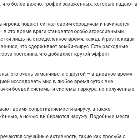
, что более важно, трофеи заражённых, которые падают в
в игрока, подают сигнал своим сородичам и начинается
 в это время враги становятся особо агрессивными,
частки лишь на определённое время, каждый раз покидая
твенное, что сдерживает зомби-вирус. Есть расходные
роза постоянна, что добавляет крутой эффект
ы, это очень заманчиво, а с другой – в дневное время
ацией исследовать мир в любое время суток вне
качки боевой системы и системы паркура, но полученные
вают время сопротивляемости вирусу, а также
ажённые, а ночью выбираются наружу. Подобные места
речаются случайные активности, такие как просьба о