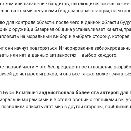
твом или нападение бандитов, пытающихся сжечь заживо
нно важными ресурсами (водонапорная станция, электрос
ию для контроля области, после чего в данной области б
рных оружий, а базарная община устанавливает канаты, т
наплевать на моральный выбор и выбрать сторону, которая
нт они начнут повторяться. Игнорирование заблокированны
вать или нет в данных активностях – выбор каждого.
же первой части – это беспрецедентное отношение разраб
зей до четырёх игроков, и она всё также может считаться
ля Буки. Компания
задействовала более ста актёров для 
моральными рамками и в столкновении с гопниками вы ус
позволила описать этот мир с другой стороны, приблизив