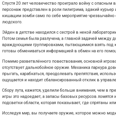
Спустя 20 лет человечество проиграло войну с опасным 
персонаж представлен в роли пилигрима, эдакий курьер
кишащим зомби само по себе мероприятие чрезвычайно о
людского.
Эйден в детстве находился с сестрой в некой лаборатор
Потом семья была разлучена, а главной задачей между до
враждующими группировками, пытающимися взять под ко
готовы обмениваться информацией в обмен на его помощь
Помимо разветвлённого повествования, основной игровой 
отсутствует дальнобойное оружие. Механика паркура дов
прыгать, карабкаться, преодолевать препятствия, исполь
ощущается и находит сбалансированный отклик в управле
Сбору лута, кажется, уделили больше внимания, чем в п
игры это надоедает, а запасы базовых ресурсов ломятся 
подсветки области, которая показывает, где спрятаны ил
Исследуя мир, вы получаете оружие, которое можно мод