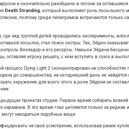
вирусом и окончательно разобщено в погоне за оставшиеся
 из
Death Stranding
, который выполняет роль посыльного
пасное, поэтому среди пилигримов встречаются только с
ии, где над группой детей проводились эксперименты, вп
ставкой посылок, стал поиск сестры. Так, Эйден оказывае
нтроль Вилледор и его ресурсы. Навыки Эйдена бесценны
, оставляя игроку решать, с кем вступить в союз в выпол
процесс Dying Light 2 сконцентрирован на способностях п
едена до совершенства, на сегодняшний день не найдётся
зовать окружение для всего этого в роли Эйдена не состав
нии.
редыдущих проектах студии. Первое время собирать всяки
из карманов. В это время глаз цепляется только за редкие
и могут находиться подобные вещи.
ифицировать на своё усмотрение, использовав ранее купл