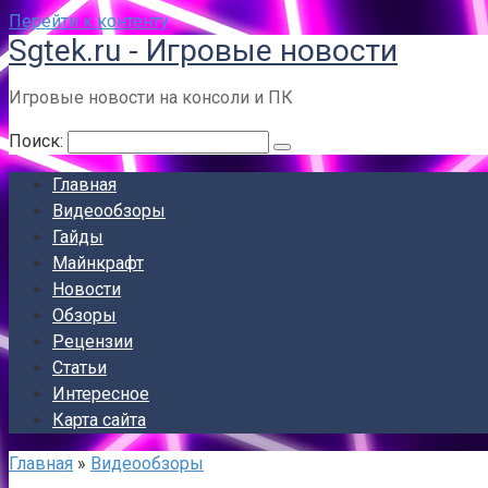
Перейти к контенту
Sgtek.ru - Игровые новости
Игровые новости на консоли и ПК
Поиск:
Главная
Видеообзоры
Гайды
Майнкрафт
Новости
Обзоры
Рецензии
Статьи
Интересное
Карта сайта
Главная
»
Видеообзоры