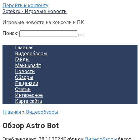
Перейти к контенту
Sgtek.ru - Игровые новости
Игровые новости на консоли и ПК
Поиск:
Главная
Видеообзоры
Гайды
Майнкрафт
Новости
Обзоры
Рецензии
Статьи
Интересное
Карта сайта
Главная
»
Видеообзоры
Обзор Astro Bot
Опубликовано:
28.11.2024
Рубрика:
Видеообзоры
Автор: