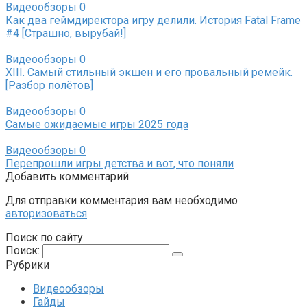
Видеообзоры
0
Как два геймдиректора игру делили. История Fatal Frame
#4 [Страшно, вырубай!]
Видеообзоры
0
XIII. Самый стильный экшен и его провальный ремейк.
[Разбор полётов]
Видеообзоры
0
Самые ожидаемые игры 2025 года
Видеообзоры
0
Перепрошли игры детства и вот, что поняли
Добавить комментарий
Для отправки комментария вам необходимо
авторизоваться
.
Поиск по сайту
Поиск:
Рубрики
Видеообзоры
Гайды