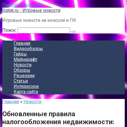
Перейти к контенту
Sgtek.ru - Игровые новости
Игровые новости на консоли и ПК
Поиск:
Главная
Видеообзоры
Гайды
Майнкрафт
Новости
Обзоры
Рецензии
Статьи
Интересное
Карта сайта
Главная
»
Новости
Обновленные правила
налогообложения недвижимости: