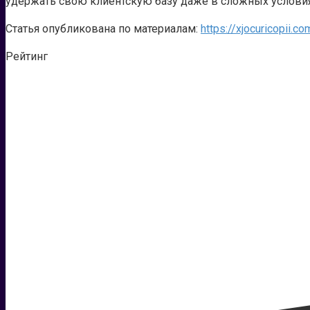
удержать свою клиентскую базу даже в сложных услови
Статья опубликована по материалам:
https://xjocuricopii.co
Рейтинг