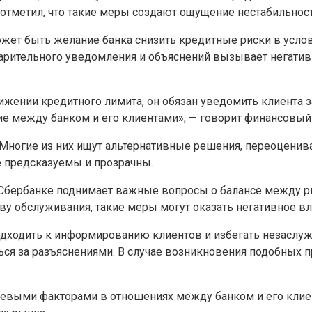
отметил, что такие меры создают ощущение нестабильнос
может быть желание банка снизить кредитные риски в усло
варительного уведомления и объяснений вызывает негати
ижении кредитного лимита, он обязан уведомить клиента з
 между банком и его клиентами», — говорит финанcовый 
 Многие из них ищут альтернативные решения, переоцени
е предсказуемы и прозрачны.
Сбербанке поднимает важные вопросы о балансе между ри
ву обслуживания, такие меры могут оказать негативное в
дходить к информированию клиентов и избегать незаслуж
я за разъяснениями. В случае возникновения подобных пр
чевыми факторами в отношениях между банком и его клиент