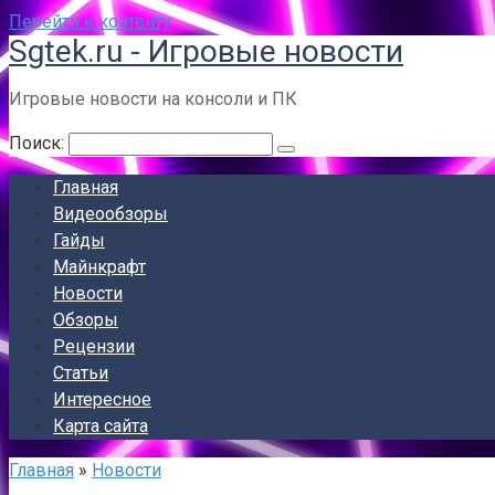
Перейти к контенту
Sgtek.ru - Игровые новости
Игровые новости на консоли и ПК
Поиск:
Главная
Видеообзоры
Гайды
Майнкрафт
Новости
Обзоры
Рецензии
Статьи
Интересное
Карта сайта
Главная
»
Новости