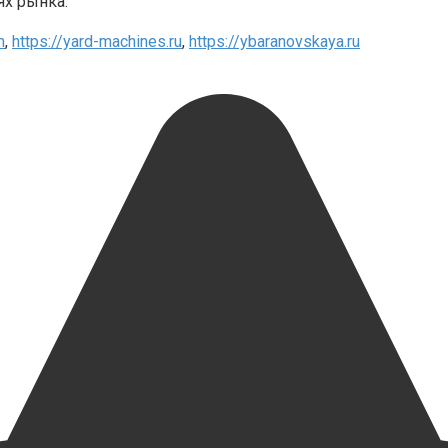
ях рынка.
m
,
https://yard-machines.ru
,
https://ybaranovskaya.ru