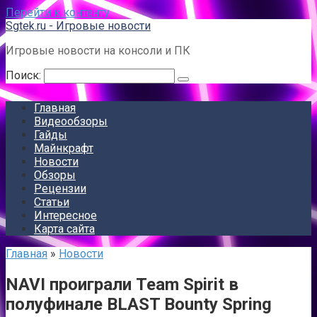
Перейти к контенту
Sgtek.ru - Игровые новости
Игровые новости на консоли и ПК
Поиск:
Главная
Видеообзоры
Гайды
Майнкрафт
Новости
Обзоры
Рецензии
Статьи
Интересное
Карта сайта
Главная
»
Новости
NAVI проиграли Team Spirit в
полуфинале BLAST Bounty Spring