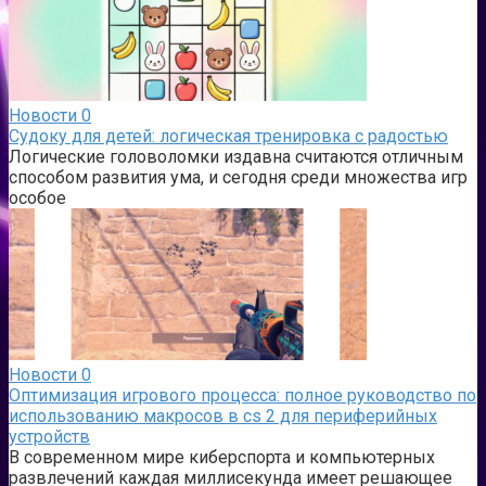
Новости
0
Судоку для детей: логическая тренировка с радостью
Логические головоломки издавна считаются отличным
способом развития ума, и сегодня среди множества игр
особое
Новости
0
Оптимизация игрового процесса: полное руководство по
использованию макросов в cs 2 для периферийных
устройств
В современном мире киберспорта и компьютерных
развлечений каждая миллисекунда имеет решающее