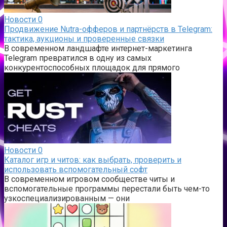
Новости
0
Продвижение Nutra-офферов и партнёрств в Telegram:
тактика, аукционы и проверенные связки
В современном ландшафте интернет-маркетинга
Telegram превратился в одну из самых
конкурентоспособных площадок для прямого
Новости
0
Каталог игр и читов: как выбрать, проверить и
использовать вспомогательный софт
В современном игровом сообществе читы и
вспомогательные программы перестали быть чем-то
узкоспециализированным — они