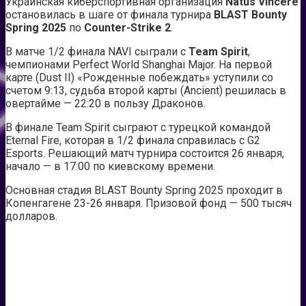
Украинская киберспортивная организация
Natus Vincere
остановилась в шаге от финала турнира
BLAST Bounty
Spring 2025
по
Counter-Strike
2
.
В матче 1/2 финала NAVI сыграли с
Team Spirit
,
чемпионами Perfect World Shanghai Major. На первой
карте (Dust II) «Рожденные побеждать» уступили со
счетом 9:13, судьба второй карты (Ancient) решилась в
овертайме — 22:20 в пользу Драконов.
В финале Team Spirit сыграют с турецкой командой
Eternal Fire, которая в 1/2 финала справилась с G2
Esports. Решающий матч турнира состоится 26 января,
начало — в 17:00 по киевскому времени.
Основная стадия BLAST Bounty Spring 2025 проходит в
Копенгагене 23-26 января. Призовой фонд — 500 тысяч
долларов.