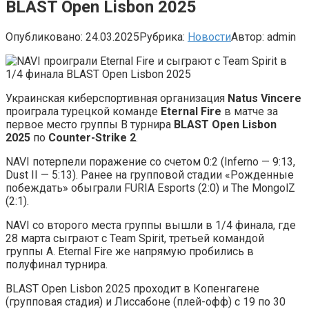
BLAST Open Lisbon 2025
Опубликовано:
24.03.2025
Рубрика:
Новости
Автор:
admin
Украинская киберспортивная организация
Natus Vincere
проиграла турецкой команде
Eternal Fire
в матче за
первое место группы B турнира
BLAST Open Lisbon
2025
по
Counter-Strike 2
.
NAVI потерпели поражение со счетом 0:2 (Inferno — 9:13,
Dust II — 5:13). Ранее на групповой стадии «Рожденные
побеждать» обыграли FURIA Esports (2:0) и The MongolZ
(2:1).
NAVI со второго места группы вышли в 1/4 финала, где
28 марта сыграют с Team Spirit, третьей командой
группы А. Eternal Fire же напрямую пробились в
полуфинал турнира.
BLAST Open Lisbon 2025 проходит в Копенгагене
(групповая стадия) и Лиссабоне (плей-офф) с 19 по 30