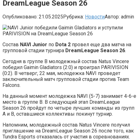
DreamLeague Season 26
Опубликовано:
21.05.2025
Рубрика:
Новости
Автор:
admin
Состав
NAVI Junior
по
Dota
2
провел еще два матча на
групповой стадии турнира
DreamLeague Season
26
.
Сегодня в группе B молодежный состав Natus Vincere
победил Gaimin Gladiators (2:0) и проиграл PARIVISION
(0:2). В четверг, 22 мая, молодежка NAVI проведет
заключительный матч групповой стадии против Team
Falcons.
На данный момент молодежка NAVI (5-7) занимает 4-6-е
место в группе B. В следующий этап DreamLeague
Season 26 пройдут по четыре лучших команды из групп
А и B, оставшиеся коллективы покинут турнир.
Напомним, молодежный состав Natus Vincere получил
приглашение на DreamLeague Season 26 после того, как
Tundra Esports отказалась от участия в соревнованиях.