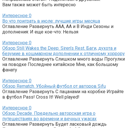
Вам также может быть интересно
Интересное
0
Во что поиграть в июле: лучшие игры месяца
Оглавление Развернуть AAA, AA и B Инди Сезоны и
дополнения: И еще кое-что: Нельзя
Интересное
0
Обзор Still Wakes the Deep: Siren’s Rest. Баги, духота и
безумие в кошмарном дополнении к отличному хоррору
Оглавление Развернуть Слишком много воды Прогулки
на поводке Последнее китайское Мне, как большому
фанату
Интересное
0
Обзор Rematch. Убойный футбол от авторов Sifu
Оглавление Развернуть С пацанами на коробке Играйте
в футбол Pass! Cross It! Well played!
Интересное
0
Обзор Decade. Предельно авторская игра о
путешествиях во времени и вечных ужасах
Оглавление Развернуть Будет ласковый дождь