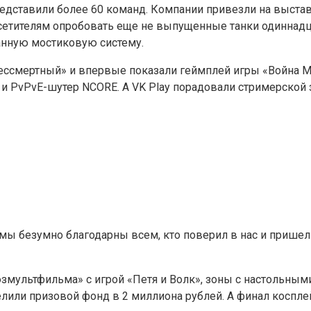
едставили более 60 команд. Компании привезли на выставк
сетителям опробовать еще не выпущенные танки одиннадц
анную мостиковую систему.
ессмертный» и впервые показали геймплей игры «Война Мир
и PvPvE-шутер NCORE. А VK Play порадовали стримерской 
 мы безумно благодарны всем, кто поверил в нас и пришел
оюзмультфильма» с игрой «Петя и Волк», зоны с настольны
или призовой фонд в 2 миллиона рублей. А финал косплей