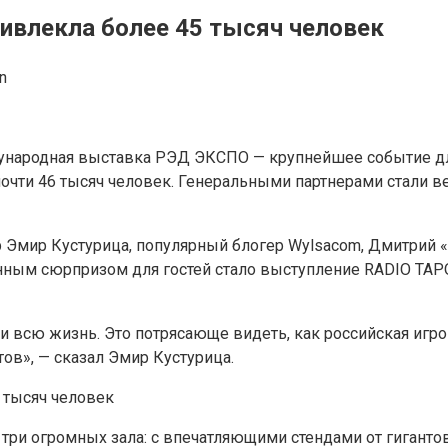
влекла более 45 тысяч человек
n
дународная выставка РЭД ЭКСПО — крупнейшее событие для
 почти 46 тысяч человек. Генеральными партнерами стали в
Эмир Кустурица, популярный блогер Wylsacom, Дмитрий «Г
нным сюрпризом для гостей стало выступление RADIO TAP
и всю жизнь. Это потрясающе видеть, как российская игров
ов», — сказал Эмир Кустурица.
три огромных зала: с впечатляющими стендами от гиганто