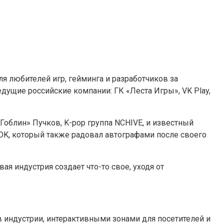
 любителей игр, гейминга и разработчиков за
едущие российские компании: ГК «Леста Игры», VK Play,
облин» Пучков, K-pop группа NCHIVE, и известный
OK, который также радовал автографами после своего
ая индустрия создает что-то свое, уходя от
в индустрии, интерактивными зонами для посетителей и