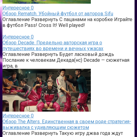
Интересное
0
Обзор Rematch. Убойный футбол от авторов Sifu
Оглавление Развернуть С пацанами на коробке Играйте
в футбол Pass! Cross It! Well played!
Интересное
0
Обзор Decade. Предельно авторская игра о
путешествиях во времени и вечных ужасах
Оглавление Развернуть Будет ласковый дождь
Послание к человекам Декада(нс) Decade — сюжетная
игра, в
Интересное
0
Обзор The Alters. Единственная в своем роде стратегия-
выживалка с удивляющим сюжетом
Оглавление Развернуть Такую игру джва года ждут