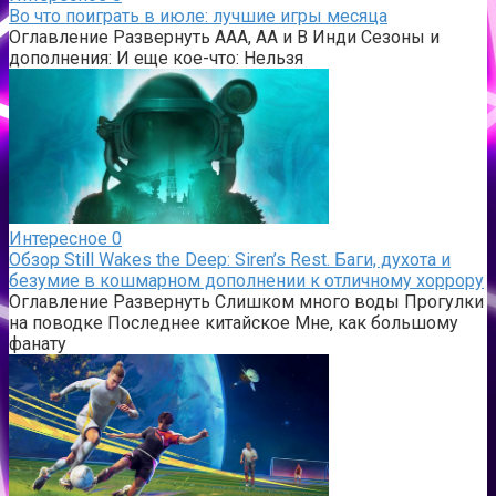
Во что поиграть в июле: лучшие игры месяца
Оглавление Развернуть AAA, AA и B Инди Сезоны и
дополнения: И еще кое-что: Нельзя
Интересное
0
Обзор Still Wakes the Deep: Siren’s Rest. Баги, духота и
безумие в кошмарном дополнении к отличному хоррору
Оглавление Развернуть Слишком много воды Прогулки
на поводке Последнее китайское Мне, как большому
фанату