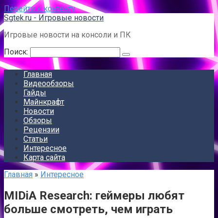
Перейти к контенту
Sgtek.ru - Игровые новости
Игровые новости на консоли и ПК
Поиск:
Главная
Видеообзоры
Гайды
Майнкрафт
Новости
Обзоры
Рецензии
Статьи
Интересное
Карта сайта
Главная
»
Интересное
MIDiA Research: геймеры любят
больше смотреть, чем играть