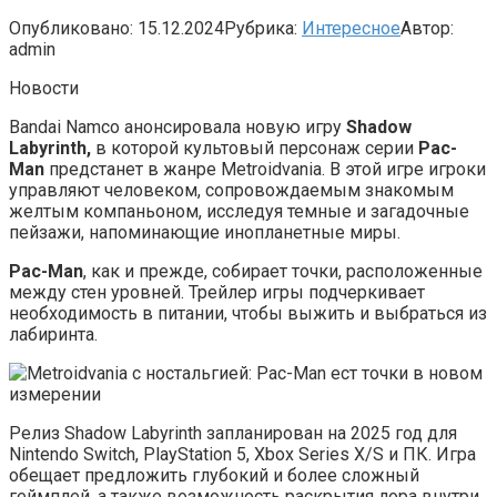
Опубликовано:
15.12.2024
Рубрика:
Интересное
Автор:
admin
Новости
Bandai Namco анонсировала новую игру
Shadow
Labyrinth,
в которой культовый персонаж cерии
Pac-
Man
предстанет в жанре Metroidvania. В этой игре игроки
управляют человеком, сопровождаемым знакомым
желтым компаньоном, исследуя темные и загадочные
пейзажи, напоминающие инопланетные миры.
Pac-Man
, как и прежде, собирает точки, расположенные
между стен уровней. Трейлер игры подчеркивает
необходимость в питании, чтобы выжить и выбраться из
лабиринта.
Релиз Shadow Labyrinth запланирован на 2025 год для
Nintendo Switch, PlayStation 5, Xbox Series X/S и ПК. Игра
обещает предложить глубокий и более сложный
геймплей, а также возможность раскрытия лора внутри