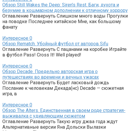
Обзор Still Wakes the Deep: Siren’s Rest. Баги, духота и
безумие в кошмарном дополнении к отличному хоррору
Оглавление Развернуть Слишком много воды Прогулки
на поводке Последнее китайское Мне, как большому
фанату
Интересное
0
Обзор Rematch. Убойный футбол от авторов Sifu
Оглавление Развернуть С пацанами на коробке Играйте
в футбол Pass! Cross It! Well played!
Интересное
0
Обзор Decade. Предельно авторская игра о
путешествиях во времени и вечных ужасах
Оглавление Развернуть Будет ласковый дождь
Послание к человекам Декада(нс) Decade — сюжетная
игра, в
Интересное
0
Обзор The Alters. Единственная в своем роде стратегия-
выживалка с удивляющим сюжетом
Оглавление Развернуть Такую игру джва года ждут
Альтернативные версии Яна Дольски Вылазки