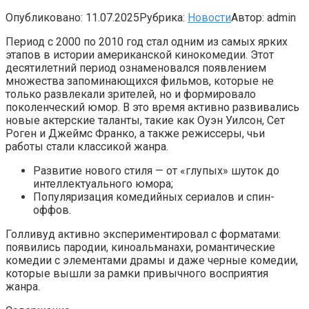
Опубликовано:
11.07.2025
Рубрика:
Новости
Автор:
admin
Период с 2000 по 2010 год стал одним из самых ярких
этапов в истории американской кинокомедии. Этот
десятилетний период ознаменовался появлением
множества запоминающихся фильмов, которые не
только развлекали зрителей, но и формировало
поколенческий юмор. В это время активно развивались
новые актерские таланты, такие как Оуэн Уилсон, Сет
Роген и Джеймс Франко, а также режиссеры, чьи
работы стали классикой жанра.
Развитие нового стиля — от «глупых» шуток до
интеллектуального юмора;
Популяризация комедийных сериалов и спин-
оффов.
Голливуд активно экспериментировал с форматами:
появились пародии, киноальманахи, романтические
комедии с элементами драмы и даже черные комедии,
которые вышли за рамки привычного восприятия
жанра.