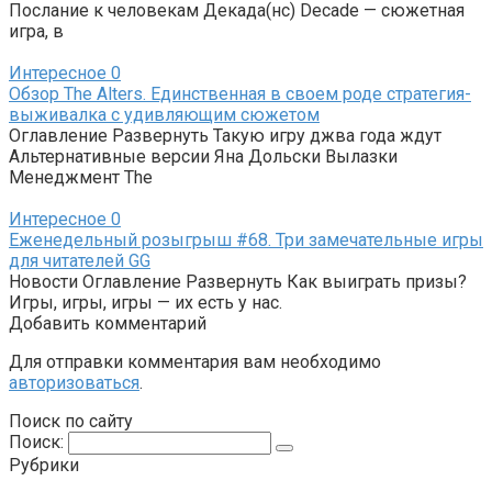
Послание к человекам Декада(нс) Decade — сюжетная
игра, в
Интересное
0
Обзор The Alters. Единственная в своем роде стратегия-
выживалка с удивляющим сюжетом
Оглавление Развернуть Такую игру джва года ждут
Альтернативные версии Яна Дольски Вылазки
Менеджмент The
Интересное
0
Еженедельный розыгрыш #68. Три замечательные игры
для читателей GG
Новости Оглавление Развернуть Как выиграть призы?
Игры, игры, игры — их есть у нас.
Добавить комментарий
Для отправки комментария вам необходимо
авторизоваться
.
Поиск по сайту
Поиск:
Рубрики