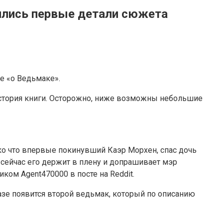
вились первые детали сюжета
е «о Ведьмаке».
 история книги. Осторожно, ниже возможны небольшие
лько что впервые покинувший Каэр Морхен, спас дочь
и сейчас его держит в плену и допрашивает мэр
иком Agent470000 в посте на Reddit.
казе появится второй ведьмак, который по описанию