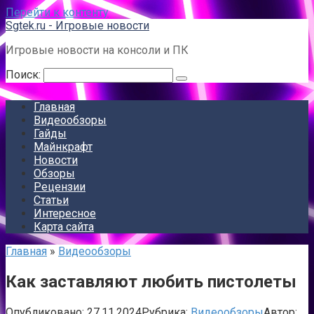
Перейти к контенту
Sgtek.ru - Игровые новости
Игровые новости на консоли и ПК
Поиск:
Главная
Видеообзоры
Гайды
Майнкрафт
Новости
Обзоры
Рецензии
Статьи
Интересное
Карта сайта
Главная
»
Видеообзоры
Как заставляют любить пистолеты
Опубликовано:
27.11.2024
Рубрика:
Видеообзоры
Автор: