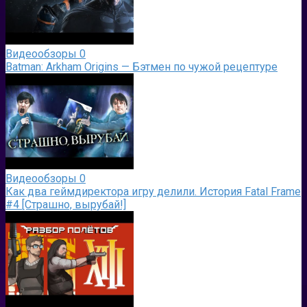
Видеообзоры
0
Batman: Arkham Origins — Бэтмен по чужой рецептуре
Видеообзоры
0
Как два геймдиректора игру делили. История Fatal Frame
#4 [Страшно, вырубай!]