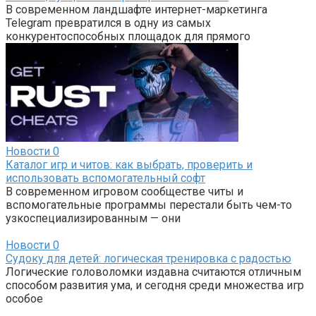
В современном ландшафте интернет-маркетинга
Telegram превратился в одну из самых
конкурентоспособных площадок для прямого
Новости
0
Каталог игр и читов: как выбрать, проверить и
использовать вспомогательный софт
В современном игровом сообществе читы и
вспомогательные программы перестали быть чем-то
узкоспециализированным — они
Новости
0
Судоку для детей: логическая тренировка с радостью
Логические головоломки издавна считаются отличным
способом развития ума, и сегодня среди множества игр
особое