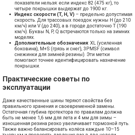
показатели нельзя: если индекс 82 (475 кг), то
четыре покрышки выдержат до 1900 кг.
Индекс скорости (T, H, V)
– предельно допустимая
скорость. Для трассовых поездок нужны H (до 210
км/ч) или V (до 240), а в городе достаточно T (190
км/ч). Буквы N, P, Q встречаются только на зимних
моделях.
Дополнительные обозначения
: XL (усиленная
боковина), M+S (грязь и снег), 3PMSF (символ
снежинки для зимней резины). Эти метки
помогают точнее идентифицировать назначение
покрышки.
Практические советы по
эксплуатации
Даже качественные шины теряют свойства без
правильного хранения и своевременной замены.
Остаточная глубина протектора по правилам должна
быть не менее 1,6 мм для лета и 4 мм для зимы –
изношенная резина резко увеличивает тормозной путь.
Также важно балансировать колёса каждые 10–15
тысяч км и проверять давление раз в две недели.