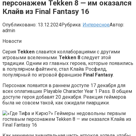
персонажем Tekken 8 — им оказался
Клайв из Final Fantasy 16
Опубликовано:
13.12.2024
Рубрика:
Интересное
Автор:
admin
Новости
Cерия
Tekken
славится коллаборациями с другими
игровыми вселенными.
Tekken 8
следует этой
традиции. Одним из главных героев, которые появились
в популярном файтинге, стал Клайв Росфилд,
популярный по игровой франшизе
Final Fantasy
.
Персонаж появится в раннем доступе 17 декабря для
всех оплативших Playable Character Year 1 Pass. В общем
доступе героя добавят 20 декабря. Реакция геймеров
была не совсем такой, как ожидали пиарщики.
Как минимум значительная часть игроков хотела, чтобы