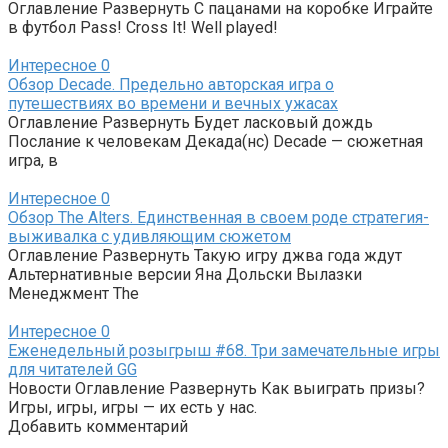
Оглавление Развернуть С пацанами на коробке Играйте
в футбол Pass! Cross It! Well played!
Интересное
0
Обзор Decade. Предельно авторская игра о
путешествиях во времени и вечных ужасах
Оглавление Развернуть Будет ласковый дождь
Послание к человекам Декада(нс) Decade — сюжетная
игра, в
Интересное
0
Обзор The Alters. Единственная в своем роде стратегия-
выживалка с удивляющим сюжетом
Оглавление Развернуть Такую игру джва года ждут
Альтернативные версии Яна Дольски Вылазки
Менеджмент The
Интересное
0
Еженедельный розыгрыш #68. Три замечательные игры
для читателей GG
Новости Оглавление Развернуть Как выиграть призы?
Игры, игры, игры — их есть у нас.
Добавить комментарий