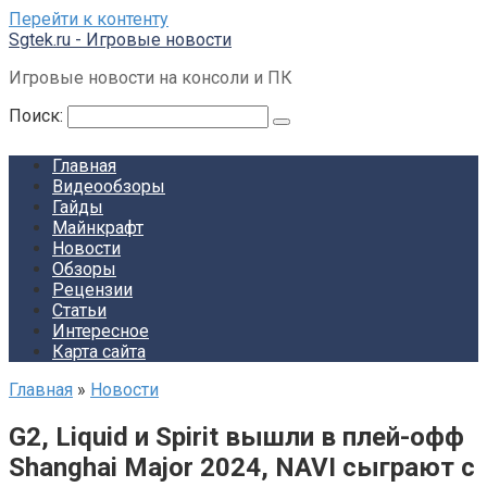
Перейти к контенту
Sgtek.ru - Игровые новости
Игровые новости на консоли и ПК
Поиск:
Главная
Видеообзоры
Гайды
Майнкрафт
Новости
Обзоры
Рецензии
Статьи
Интересное
Карта сайта
Главная
»
Новости
G2, Liquid и Spirit вышли в плей-офф
Shanghai Major 2024, NAVI сыграют с