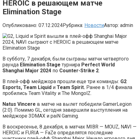
HEROIC в решающем матче
Elimination Stage
Опубликовано:
07.12.2024
Рубрика:
Новости
Автор:
admin
В субботу, 7 декабря, были сыграны матчи четвертого
раунда
Elimination Stage
турнира
Perfect World
Shanghai Major 2024
по
Counter-Strike
2
.
В плей-офф мейджора прошли еще три команды:
G2
Esports, Team Liquid
и
Team Spirit.
Ранее в 1/4 финала
пробились Team Vitality и The MongolZ.
Natus Vincere
в матче на вылет победили GamerLegion
(2:0). Помимо GL, сегодня завершили выступления на
мейджоре 3DMAX и paiN Gaming.
В воскресенье, 8 декабря, в матчах MIBR — MOUZ, NAVI —
HEROIC и FURIA — FaZe определятся последние
участники плей-офф Shanghai Major. Начало игрового дня