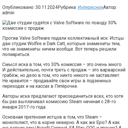
Опубликовано:
30.11.2024
Рубрика:
Интересное
Автор:
admin
Против Valve Software подали коллективный иск. Истцы
две студии Wolfire и Dark Catt, которые знамениты тем,
что не знамениты ничем вообще. Вот теперь решили
попиариться.
Смысл иска в том, что 30% комиссия – это очень много.
И действительно, почти треть с продаж – это варварский
грабёж, но дело в том, что никто никого не заставляет.
Не нравится – продавайте свои игры в подземных
переходах и на кассах в Пятёрочке.
Авторы иска предлагают присоединиться всех, кто хотя
бы раз выплачивал комиссию Steam начиная с 28-го
января 2017-го года.
Основная претензия истцов в том, что Steam –
монополист, что в корне неверно. А как же Epic? А как
же всякие там Ubisoft Connect, EA Play, GOG и прочие? А