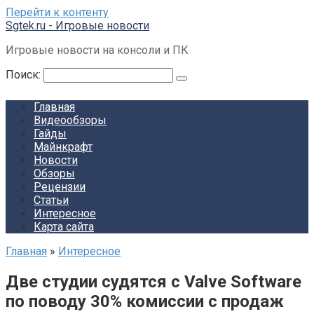
Перейти к контенту
Sgtek.ru - Игровые новости
Игровые новости на консоли и ПК
Поиск:
Главная
Видеообзоры
Гайды
Майнкрафт
Новости
Обзоры
Рецензии
Статьи
Интересное
Карта сайта
Главная
»
Интересное
Две студии судятся с Valve Software
по поводу 30% комиссии с продаж