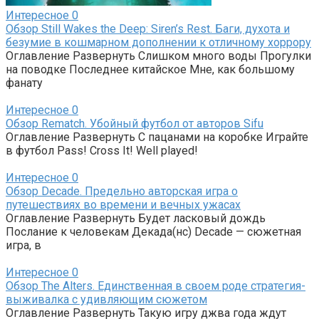
Интересное
0
Обзор Still Wakes the Deep: Siren’s Rest. Баги, духота и
безумие в кошмарном дополнении к отличному хоррору
Оглавление Развернуть Слишком много воды Прогулки
на поводке Последнее китайское Мне, как большому
фанату
Интересное
0
Обзор Rematch. Убойный футбол от авторов Sifu
Оглавление Развернуть С пацанами на коробке Играйте
в футбол Pass! Cross It! Well played!
Интересное
0
Обзор Decade. Предельно авторская игра о
путешествиях во времени и вечных ужасах
Оглавление Развернуть Будет ласковый дождь
Послание к человекам Декада(нс) Decade — сюжетная
игра, в
Интересное
0
Обзор The Alters. Единственная в своем роде стратегия-
выживалка с удивляющим сюжетом
Оглавление Развернуть Такую игру джва года ждут