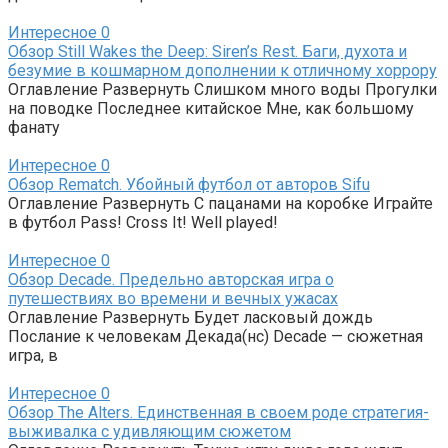
Интересное
0
Обзор Still Wakes the Deep: Siren’s Rest. Баги, духота и
безумие в кошмарном дополнении к отличному хоррору
Оглавление Развернуть Слишком много воды Прогулки
на поводке Последнее китайское Мне, как большому
фанату
Интересное
0
Обзор Rematch. Убойный футбол от авторов Sifu
Оглавление Развернуть С пацанами на коробке Играйте
в футбол Pass! Cross It! Well played!
Интересное
0
Обзор Decade. Предельно авторская игра о
путешествиях во времени и вечных ужасах
Оглавление Развернуть Будет ласковый дождь
Послание к человекам Декада(нс) Decade — сюжетная
игра, в
Интересное
0
Обзор The Alters. Единственная в своем роде стратегия-
выживалка с удивляющим сюжетом