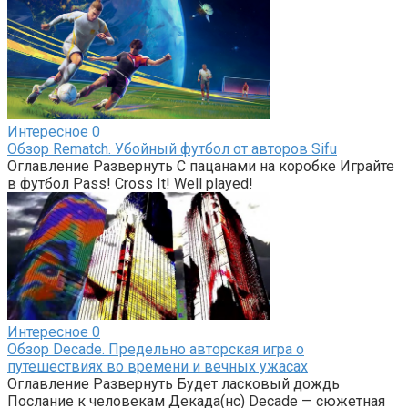
Интересное
0
Обзор Rematch. Убойный футбол от авторов Sifu
Оглавление Развернуть С пацанами на коробке Играйте
в футбол Pass! Cross It! Well played!
Интересное
0
Обзор Decade. Предельно авторская игра о
путешествиях во времени и вечных ужасах
Оглавление Развернуть Будет ласковый дождь
Послание к человекам Декада(нс) Decade — сюжетная