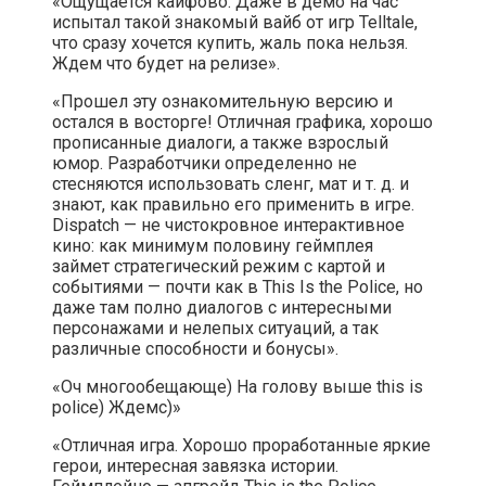
«Ощущается кайфово. Даже в демо на час
испытал такой знакомый вайб от игр Telltale,
что сразу хочется купить, жаль пока нельзя.
Ждем что будет на релизе».
«Прошел эту ознакомительную версию и
остался в восторге! Отличная графика, хорошо
прописанные диалоги, а также взрослый
юмор. Разработчики определенно не
стесняются использовать сленг, мат и т. д. и
знают, как правильно его применить в игре.
Dispatch — не чистокровное интерактивное
кино: как минимум половину геймплея
займет стратегический режим с картой и
событиями — почти как в This Is the Police, но
даже там полно диалогов с интересными
персонажами и нелепых ситуаций, а так
различные способности и бонусы».
«Оч многообещающе) На голову выше this is
police) Ждемс)»
«Отличная игра. Хорошо проработанные яркие
герои, интересная завязка истории.