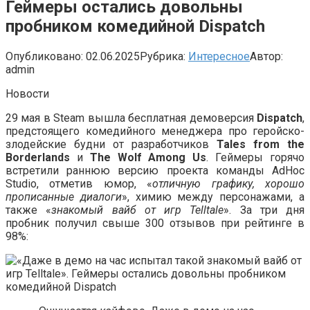
Геймеры остались довольны
пробником комедийной Dispatch
Опубликовано:
02.06.2025
Рубрика:
Интересное
Автор:
admin
Новости
29 мая в Steam вышла бесплатная демоверсия
Dispatch
,
предстоящего комедийного менеджера про геройско-
злодейские будни от разработчиков
Tales from the
Borderlands
и
The Wolf Among Us
. Геймеры горячо
встретили раннюю версию проекта команды AdHoc
Studio, отметив юмор, «
отличную графику, хорошо
прописанные диалоги
», химию между персонажами, а
также «
знакомый вайб от игр Telltale
». За три дня
пробник получил свыше 300 отзывов при рейтинге в
98%: