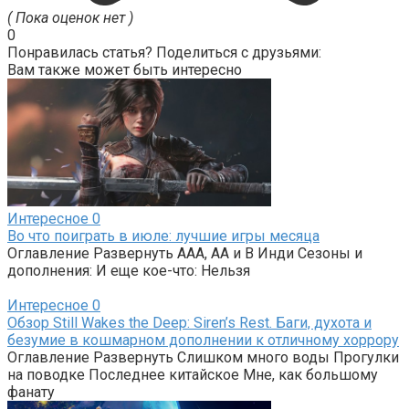
( Пока оценок нет )
0
Понравилась статья? Поделиться с друзьями:
Вам также может быть интересно
Интересное
0
Во что поиграть в июле: лучшие игры месяца
Оглавление Развернуть AAA, AA и B Инди Сезоны и
дополнения: И еще кое-что: Нельзя
Интересное
0
Обзор Still Wakes the Deep: Siren’s Rest. Баги, духота и
безумие в кошмарном дополнении к отличному хоррору
Оглавление Развернуть Слишком много воды Прогулки
на поводке Последнее китайское Мне, как большому
фанату