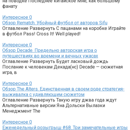
на поводке Последнее китайское Мне, как большому
фанату
Интересное
0
Обзор Rematch. Убойный футбол от авторов Sifu
Оглавление Развернуть С пацанами на коробке Играйте
в футбол Pass! Cross It! Well played!
Интересное
0
Обзор Decade. Предельно авторская игра о
путешествиях во времени и вечных ужасах
Оглавление Развернуть Будет ласковый дождь
Послание к человекам Декада(нс) Decade — сюжетная
игра, в
Интересное
0
Обзор The Alters. Единственная в своем роде стратегия-
выживалка с удивляющим сюжетом
Оглавление Развернуть Такую игру джва года ждут
Альтернативные версии Яна Дольски Вылазки
Менеджмент The
Интересное
0
Еженедельный розыгрыш #68. Три замечательные игры