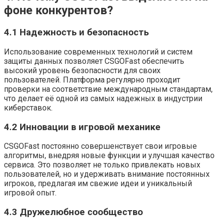
фоне конкурентов?
4.1 Надежность и безопасность
Использование современных технологий и систем
защиты данных позволяет CSGOFast обеспечить
высокий уровень безопасности для своих
пользователей. Платформа регулярно проходит
проверки на соответствие международным стандартам,
что делает её одной из самых надежных в индустрии
киберставок.
4.2 Инновации в игровой механике
CSGOFast постоянно совершенствует свои игровые
алгоритмы, внедряя новые функции и улучшая качество
сервиса. Это позволяет не только привлекать новых
пользователей, но и удерживать внимание постоянных
игроков, предлагая им свежие идеи и уникальный
игровой опыт.
4.3 Дружелюбное сообщество