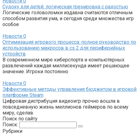
Новости
0
Судоку для детей: логическая тренировка с радостью
Логические головоломки издавна считаются отличным
способом развития ума, и сегодня среди множества игр
особое
Новости
0
Оптимизация игрового процесса: полное руководство по
использованию макросов в cs 2 для периферийных
устройств
В современном мире киберспорта и компьютерных
развлечений каждая миллисекунда имеет решающее
значение. Игроки постоянно
Новости
0
Эффективные методы управления бюджетом в игровой
платформе Steam
Цифровая дистрибуция видеоигр прочно вошла в
повседневную жизнь миллионов геймеров по всему
миру, сделав
Поиск по сайту
Поиск:
Рубрики