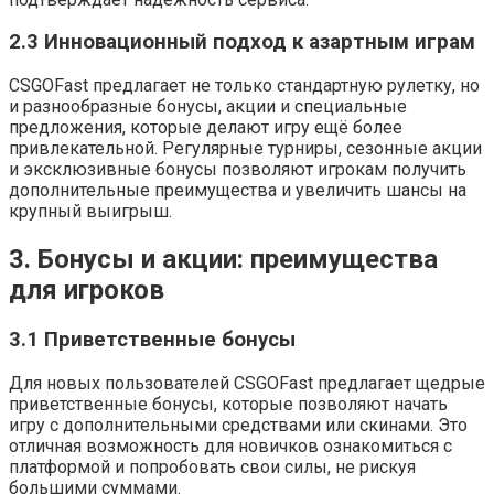
2.3 Инновационный подход к азартным играм
CSGOFast предлагает не только стандартную рулетку, но
и разнообразные бонусы, акции и специальные
предложения, которые делают игру ещё более
привлекательной. Регулярные турниры, сезонные акции
и эксклюзивные бонусы позволяют игрокам получить
дополнительные преимущества и увеличить шансы на
крупный выигрыш.
3. Бонусы и акции: преимущества
для игроков
3.1 Приветственные бонусы
Для новых пользователей CSGOFast предлагает щедрые
приветственные бонусы, которые позволяют начать
игру с дополнительными средствами или скинами. Это
отличная возможность для новичков ознакомиться с
платформой и попробовать свои силы, не рискуя
большими суммами.