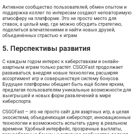
Активное сообщество пользователей, обмен опытом и
поддержка коллег по интересам создают неповторимую
атмосферу на платформе. Это не просто место для
ставок, а целый мир, где можно обсудить стратегию,
поделиться впечатлениями и найти новых друзей,
объединённых страстью к играм.
5. Перспективы развития
С каждым годом интерес к киберставкам и онлайн-
азартным играм только растёт. CSGOFast продолжает
развиваться, внедряя новые технологии, расширяя
ассортимент игр и совершенствуя систему бонусов.
Будущее платформы обещает быть ещё более ярким,
предлагая пользователям уникальные возможности для
выигрышей и новых форм развлечений в мире
киберспорта.
CSGOFast – это не просто сайт для азартных игр, а целая
экосистема, объединяющая киберспорт, инновационные
технологии и возможность испытать удачу в реальном
времени. Удобный интерфейс, прозрачные выплаты,