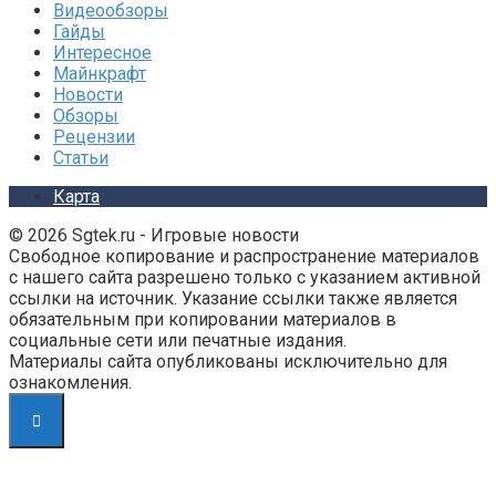
Видеообзоры
Гайды
Интересное
Майнкрафт
Новости
Обзоры
Рецензии
Статьи
Карта
© 2026 Sgtek.ru - Игровые новости
Свободное копирование и распространение материалов
с нашего сайта разрешено только с указанием активной
ссылки на источник. Указание ссылки также является
обязательным при копировании материалов в
социальные сети или печатные издания.
Материалы сайта опубликованы исключительно для
ознакомления.