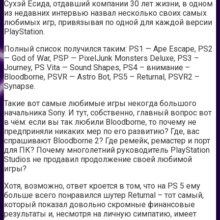
Сухэй Ёсида, отдавший компании 30 лет жизни, в одном
из недавних интервью назвал несколько своих самых
любимых игр, привязывая по одной для каждой версии
PlayStation.
Полный список получился таким: PS1 — Ape Escape, PS2
— God of War, PSP — PixelJunk Monsters Deluxe, PS3 –
Journey, PS Vita — Sound Shapes, PS4 – внимание –
Bloodborne, PSVR — Astro Bot, PS5 – Returnal, PSVR2 –
Synapse.
Такие вот самые любимые игры некогда большого
начальника Sony. И тут, собственно, главный вопрос вот
в чём: если вы так любили Bloodborne, то почему не
предприняли никаких мер по его развитию? Где, вас
спрашивают Bloodborne 2? Где ремейк, ремастер и порт
для ПК? Почему многолетний руководитель PlayStation
Studios не продавил продолжение своей любимой
игры?
Хотя, возможно, ответ кроется в том, что на PS 5 ему
больше всего понравился шутер Returnal – тот самый,
который показал довольно скромные финансовые
результаты и, несмотря на личную симпатию, имеет