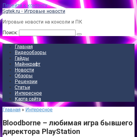
Перейти к контенту
Sgtek.ru - Игровые новости
Игровые новости на консоли и ПК
Поиск:
Главная
Видеообзоры
Гайды
Майнкрафт
Новости
Обзоры
Рецензии
Статьи
Интересное
Карта сайта
Главная
»
Интересное
Bloodborne – любимая игра бывшего
директора PlayStation