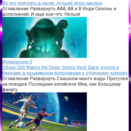
Во что поиграть в июле: лучшие игры месяца
Оглавление Развернуть AAA, AA и B Инди Сезоны и
дополнения: И еще кое-что: Нельзя
Интересное
0
Обзор Still Wakes the Deep: Siren’s Rest. Баги, духота и
безумие в кошмарном дополнении к отличному хоррору
Оглавление Развернуть Слишком много воды Прогулки
на поводке Последнее китайское Мне, как большому
фанату