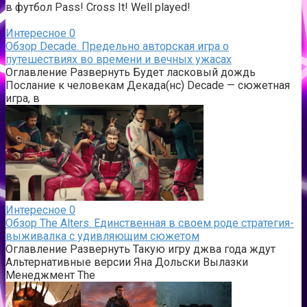
в футбол Pass! Cross It! Well played!
Интересное
0
Обзор Decade. Предельно авторская игра о
путешествиях во времени и вечных ужасах
Оглавление Развернуть Будет ласковый дождь
Послание к человекам Декада(нс) Decade — сюжетная
игра, в
Интересное
0
Обзор The Alters. Единственная в своем роде стратегия-
выживалка с удивляющим сюжетом
Оглавление Развернуть Такую игру джва года ждут
Альтернативные версии Яна Дольски Вылазки
Менеджмент The