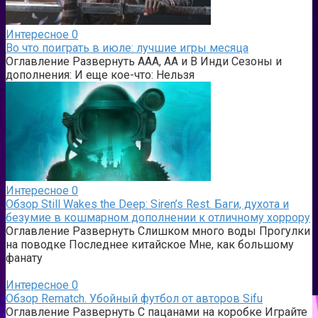
Интересное
0
Во что поиграть в июле: лучшие игры месяца
Оглавление Развернуть AAA, AA и B Инди Сезоны и
дополнения: И еще кое-что: Нельзя
Интересное
0
Обзор Still Wakes the Deep: Siren’s Rest. Баги, духота и
безумие в кошмарном дополнении к отличному хоррору
Оглавление Развернуть Слишком много воды Прогулки
на поводке Последнее китайское Мне, как большому
фанату
Интересное
0
Обзор Rematch. Убойный футбол от авторов Sifu
Оглавление Развернуть С пацанами на коробке Играйте