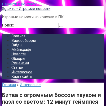
Перейти к контенту
Sgtek.ru - Игровые новости
Игровые новости на консоли и ПК
Поиск:
Главная
Видеообзоры
Гайды
Майнкрафт
Новости
Обзоры
Рецензии
Статьи
Интересное
Карта сайта
Главная
»
Интересное
Битва с огромным боссом пауком и
пазл со светом: 12 минут геймплея