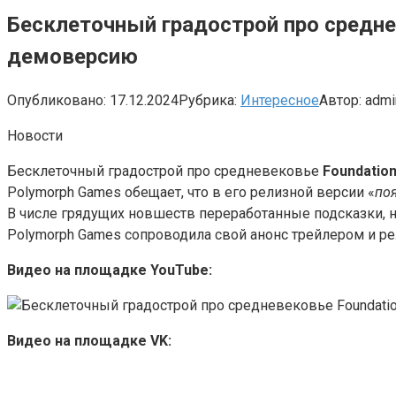
Бесклеточный градострой про среднев
демоверсию
Опубликовано:
17.12.2024
Рубрика:
Интересное
Автор:
admi
Новости
Бесклеточный градострой про средневековье
Foundatio
Polymorph Games обещает, что в его релизной версии «
по
В числе грядущих новшеств переработанные подсказки, н
Polymorph Games сопроводила свой анонс трейлером и р
Видео на площадке YouTube:
Видео на площадке VK: