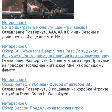
Интересное
0
Во что поиграть в июле: лучшие игры месяца
Оглавление Развернуть AAA, AA и B Инди Сезоны и
дополнения: И еще кое-что: Нельзя
Интересное
0
Обзор Still Wakes the Deep: Siren’s Rest. Баги, духота и
безумие в кошмарном дополнении к отличному хоррору
Оглавление Развернуть Слишком много воды Прогулки
на поводке Последнее китайское Мне, как большому
фанату
Интересное
0
Обзор Rematch. Убойный футбол от авторов Sifu
Оглавление Развернуть С пацанами на коробке Играйте
в футбол Pass! Cross It! Well played!
Интересное
0
Обзор Decade. Предельно авторская игра о