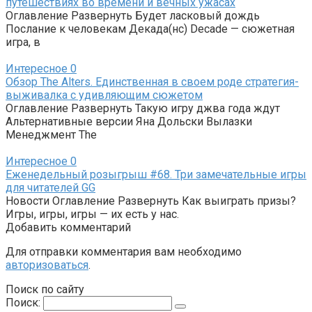
путешествиях во времени и вечных ужасах
Оглавление Развернуть Будет ласковый дождь
Послание к человекам Декада(нс) Decade — сюжетная
игра, в
Интересное
0
Обзор The Alters. Единственная в своем роде стратегия-
выживалка с удивляющим сюжетом
Оглавление Развернуть Такую игру джва года ждут
Альтернативные версии Яна Дольски Вылазки
Менеджмент The
Интересное
0
Еженедельный розыгрыш #68. Три замечательные игры
для читателей GG
Новости Оглавление Развернуть Как выиграть призы?
Игры, игры, игры — их есть у нас.
Добавить комментарий
Для отправки комментария вам необходимо
авторизоваться
.
Поиск по сайту
Поиск: