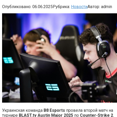
Опубликовано:
06.06.2025
Рубрика:
Новости
Автор:
admin
Украинская команда
B8 Esports
провела второй матч на
турнире
BLAST.tv Austin Major 2025
по
Counter-Strike 2
.