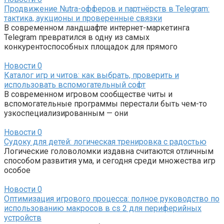
Продвижение Nutra-офферов и партнёрств в Telegram:
тактика, аукционы и проверенные связки
В современном ландшафте интернет-маркетинга
Telegram превратился в одну из самых
конкурентоспособных площадок для прямого
Новости
0
Каталог игр и читов: как выбрать, проверить и
использовать вспомогательный софт
В современном игровом сообществе читы и
вспомогательные программы перестали быть чем-то
узкоспециализированным — они
Новости
0
Судоку для детей: логическая тренировка с радостью
Логические головоломки издавна считаются отличным
способом развития ума, и сегодня среди множества игр
особое
Новости
0
Оптимизация игрового процесса: полное руководство по
использованию макросов в cs 2 для периферийных
устройств