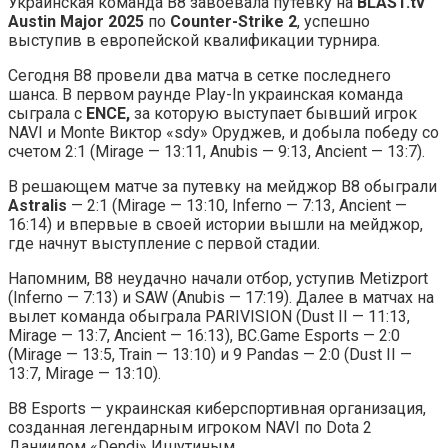
Украинская команда B8 завоевала путевку на
BLAST.tv
Austin Major 2025
по
Counter-Strike 2
, успешно
выступив в европейской квалификации турнира.
Сегодня B8 провели два матча в сетке последнего
шанса. В первом раунде Play-In украинская команда
сыграла с
ENCE,
за которую выступает бывший игрок
NAVI и Monte Виктор «sdy» Оруджев, и добыла победу со
счетом 2:1 (Mirage — 13:11, Anubis — 9:13, Ancient — 13:7).
В решающем матче за путевку на мейджор B8 обыграли
Astralis
— 2:1 (Mirage — 13:10, Inferno — 7:13, Ancient —
16:14) и впервые в своей истории вышли на мейджор,
где начнут выступление с первой стадии.
Напомним, B8 неудачно начали отбор, уступив Metizport
(Inferno — 7:13) и SAW (Anubis — 17:19). Далее в матчах на
вылет команда обыграла PARIVISION (Dust II — 11:13,
Mirage — 13:7, Ancient — 16:13), BC.Game Esports — 2:0
(Mirage — 13:5, Train — 13:10) и 9 Pandas — 2:0 (Dust II —
13:7, Mirage — 13:10).
B8 Esports — украинская киберспортивная организация,
созданная легендарным игроком NAVI по Dota 2
Даниилом «Dendi» Ишутиным.