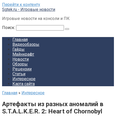
Перейти к контенту
Sgtek.ru - Игровые новости
Игровые новости на консоли и ПК
Поиск:
Главная
Видеообзоры
Гайды
Майнкрафт
Новости
Обзоры
Рецензии
Статьи
Интересное
Карта сайта
Главная
»
Интересное
Артефакты из разных аномалий в
S.T.A.L.K.E.R. 2: Heart of Chornobyl