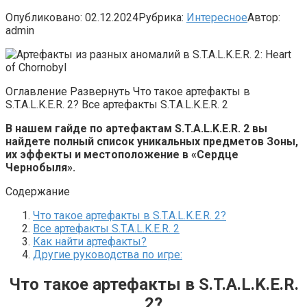
Опубликовано:
02.12.2024
Рубрика:
Интересное
Автор:
admin
Оглавление Развернуть Что такое артефакты в
S.T.A.L.K.E.R. 2? Все артефакты S.T.A.L.K.E.R. 2
В нашем гайде по артефактам S.T.A.L.K.E.R. 2 вы
найдете полный список уникальных предметов Зоны,
их эффекты и местоположение в «Сердце
Чернобыля».
Содержание
Что такое артефакты в S.T.A.L.K.E.R. 2?
Все артефакты S.T.A.L.K.E.R. 2
Как найти артефакты?
Другие руководства по игре:
Что такое артефакты в S.T.A.L.K.E.R.
2?