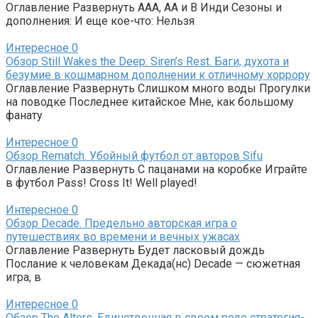
Оглавление Развернуть AAA, AA и B Инди Сезоны и
дополнения: И еще кое-что: Нельзя
Интересное
0
Обзор Still Wakes the Deep: Siren’s Rest. Баги, духота и
безумие в кошмарном дополнении к отличному хоррору
Оглавление Развернуть Слишком много воды Прогулки
на поводке Последнее китайское Мне, как большому
фанату
Интересное
0
Обзор Rematch. Убойный футбол от авторов Sifu
Оглавление Развернуть С пацанами на коробке Играйте
в футбол Pass! Cross It! Well played!
Интересное
0
Обзор Decade. Предельно авторская игра о
путешествиях во времени и вечных ужасах
Оглавление Развернуть Будет ласковый дождь
Послание к человекам Декада(нс) Decade — сюжетная
игра, в
Интересное
0
Обзор The Alters. Единственная в своем роде стратегия-